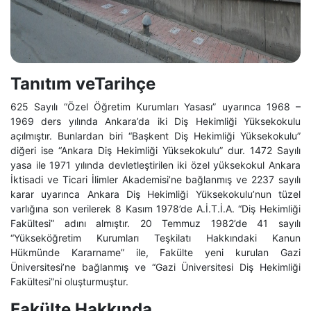
Tanıtım veTarihçe
625 Sayılı “Özel Öğretim Kurumları Yasası” uyarınca 1968 –
1969 ders yılında Ankara’da iki Diş Hekimliği Yüksekokulu
açılmıştır. Bunlardan biri “Başkent Diş Hekimliği Yüksekokulu”
diğeri ise “Ankara Diş Hekimliği Yüksekokulu” dur. 1472 Sayılı
yasa ile 1971 yılında devletleştirilen iki özel yüksekokul Ankara
İktisadi ve Ticari İlimler Akademisi’ne bağlanmış ve 2237 sayılı
karar uyarınca Ankara Diş Hekimliği Yüksekokulu’nun tüzel
varlığına son verilerek 8 Kasım 1978’de A.İ.T.İ.A. “Diş Hekimliği
Fakültesi” adını almıştır. 20 Temmuz 1982’de 41 sayılı
“Yükseköğretim Kurumları Teşkilatı Hakkındaki Kanun
Hükmünde Kararname” ile, Fakülte yeni kurulan Gazi
Üniversitesi’ne bağlanmış ve “Gazi Üniversitesi Diş Hekimliği
Fakültesi”ni oluşturmuştur.
Fakülte Hakkında