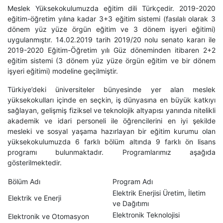
Meslek Yüksekokulumuzda eğitim dili Türkçedir. 2019-2020
eğitim-öğretim yılına kadar 3+3 eğitim sistemi (fasılalı olarak 3
dönem yüz yüze örgün eğitim ve 3 dönem işyeri eğitimi)
uygulanmıştır. 14.02.2019 tarih 2019/20 nolu senato kararı ile
2019-2020 Eğitim-Öğretim yılı Güz döneminden itibaren 2+2
eğitim sistemi (3 dönem yüz yüze örgün eğitim ve bir dönem
işyeri eğitimi) modeline geçilmiştir.
Türkiye’deki üniversiteler bünyesinde yer alan meslek
yüksekokulları içinde en seçkin, iş dünyasına en büyük katkıyı
sağlayan, gelişmiş fiziksel ve teknolojik altyapısı yanında nitelikli
akademik ve idari personeli ile öğrencilerini en iyi şekilde
mesleki ve sosyal yaşama hazırlayan bir eğitim kurumu olan
yüksekokulumuzda 6 farklı bölüm altında 9 farklı ön lisans
programı bulunmaktadır. Programlarımız aşağıda
gösterilmektedir.
Bölüm Adı
Program Adı
Elektrik Enerjisi Üretim, İletim
Elektrik ve Enerji
ve Dağıtımı
Elektronik Teknolojisi
Elektronik ve Otomasyon